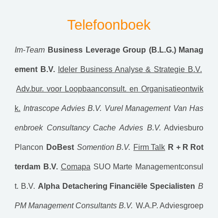
Telefoonboek
Im-Team
Business Leverage Group (B.L.G.) Manag
ement B.V.
Ideler Business Analyse & Strategie B.V.
Adv.bur. voor Loopbaanconsult. en Organisatieontwik
k.
Intrascope Advies B.V.
Vurel Management
Van Has
enbroek Consultancy
Cache Advies B.V.
Adviesburo
Plancon
DoBest
Somention B.V.
Firm Talk
R + R Rot
terdam B.V.
Comapa
SUO Marte Managementconsul
t. B.V.
Alpha Detachering Financiële Specialisten
B
PM Management Consultants B.V.
W.A.P. Adviesgroep