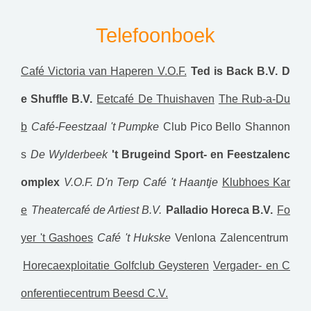
Telefoonboek
Café Victoria van Haperen V.O.F.
Ted is Back B.V.
D
e Shuffle B.V.
Eetcafé De Thuishaven
The Rub-a-Du
b
Café-Feestzaal 't Pumpke
Club Pico Bello
Shannon
s
De Wylderbeek
't Brugeind Sport- en Feestzalenc
omplex
V.O.F. D'n Terp
Café 't Haantje
Klubhoes Kar
e
Theatercafé de Artiest B.V.
Palladio Horeca B.V.
Fo
yer 't Gashoes
Café 't Hukske
Venlona Zalencentrum
Horecaexploitatie Golfclub Geysteren
Vergader- en C
onferentiecentrum Beesd C.V.