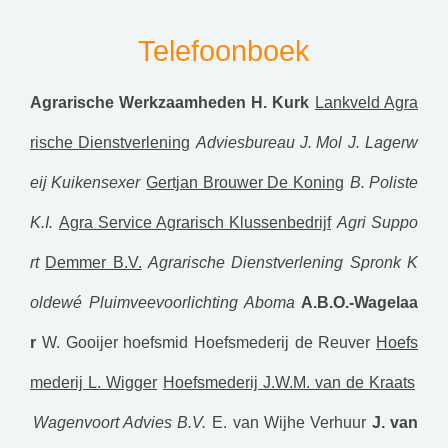
Telefoonboek
Agrarische Werkzaamheden H. Kurk
Lankveld Agra
rische Dienstverlening
Adviesbureau J. Mol
J. Lagerw
eij Kuikensexer
Gertjan Brouwer De Koning
B. Poliste
K.I.
Agra Service Agrarisch Klussenbedrijf
Agri Suppo
rt
Demmer B.V.
Agrarische Dienstverlening Spronk
K
oldewé Pluimveevoorlichting
Aboma
A.B.O.-Wagelaa
r
W. Gooijer hoefsmid
Hoefsmederij de Reuver
Hoefs
mederij L. Wigger
Hoefsmederij J.W.M. van de Kraats
Wagenvoort Advies B.V.
E. van Wijhe Verhuur
J. van