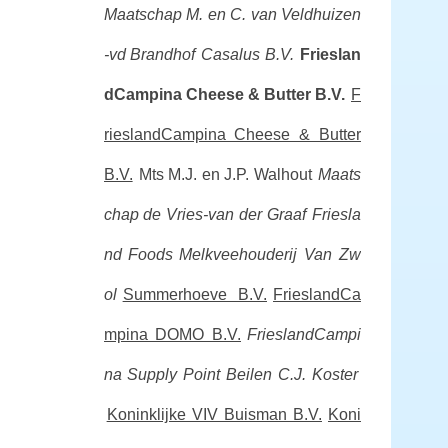
Maatschap M. en C. van Veldhuizen
-vd Brandhof
Casalus B.V.
Frieslan
dCampina Cheese & Butter B.V.
F
rieslandCampina Cheese & Butter
B.V.
Mts M.J. en J.P. Walhout
Maats
chap de Vries-van der Graaf
Friesla
nd Foods
Melkveehouderij Van Zw
ol
Summerhoeve B.V.
FrieslandCa
mpina DOMO B.V.
FrieslandCampi
na Supply Point Beilen
C.J. Koster
Koninklijke VIV Buisman B.V.
Koni