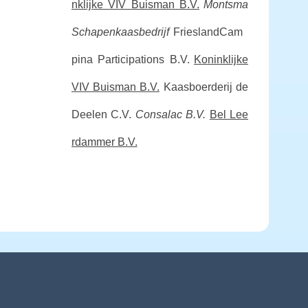
nklijke VIV Buisman B.V.
Montsma
Schapenkaasbedrijf
FrieslandCam
pina Participations B.V.
Koninklijke
VIV Buisman B.V.
Kaasboerderij de
Deelen C.V.
Consalac B.V.
Bel Lee
rdammer B.V.