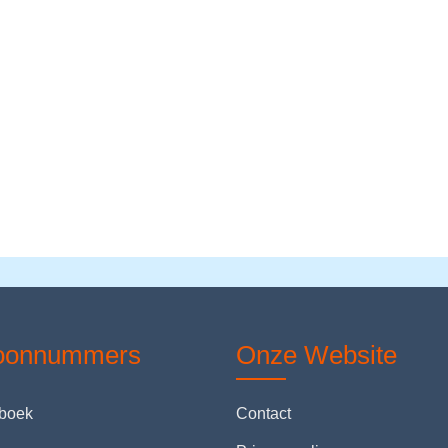
foonnummers
Onze Website
nboek
Contact