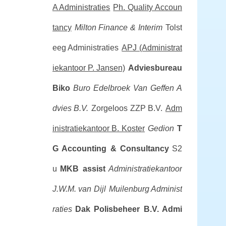
A Administraties
Ph. Quality Accoun
tancy
Milton Finance & Interim
Tolst
eeg Administraties
APJ (Administrat
iekantoor P. Jansen)
Adviesbureau
Biko
Buro Edelbroek
Van Geffen A
dvies B.V.
Zorgeloos ZZP B.V.
Adm
inistratiekantoor B. Koster
Gedion
T
G Accounting & Consultancy
S2
u
MKB assist
Administratiekantoor
J.W.M. van Dijl
Muilenburg Administ
raties
Dak Polisbeheer B.V.
Admi