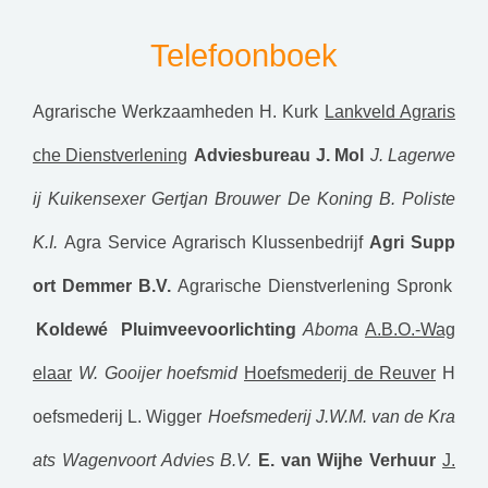
Telefoonboek
Agrarische Werkzaamheden H. Kurk
Lankveld Agraris
che Dienstverlening
Adviesbureau J. Mol
J. Lagerwe
ij Kuikensexer
Gertjan Brouwer De Koning
B. Poliste
K.I.
Agra Service Agrarisch Klussenbedrijf
Agri Supp
ort
Demmer B.V.
Agrarische Dienstverlening Spronk
Koldewé Pluimveevoorlichting
Aboma
A.B.O.-Wag
elaar
W. Gooijer hoefsmid
Hoefsmederij de Reuver
H
oefsmederij L. Wigger
Hoefsmederij J.W.M. van de Kra
ats
Wagenvoort Advies B.V.
E. van Wijhe Verhuur
J.