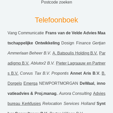
postcode zoeken
Telefoonboek
Vang Communicatie
Frans van de Velde Advies Maa
tschappelijke Ontwikkeling
Dosign Finance
Gertjan
Ammerlaan Beheer B.V.
A. Batsoulis Holding B.V.
Par
adigmo B.V.
Ablutor2 B.V.
Pieter Lagraauw en Partner
s B.V.
Corvus Tax B.V.
Propontis
Annet Aris B.V.
B.
Dorgelo
Emerga
NEWPORTMORGAN
DeWaal, inno
vatieadvies & Proj.manag.
Aurora Consulting
Advies
bureau Kerkfusies
Relocation Services Holland
Synt