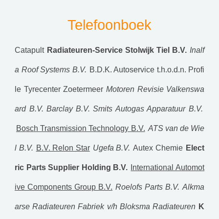
Telefoonboek
Catapult
Radiateuren-Service Stolwijk Tiel B.V.
Inalf
a Roof Systems B.V.
B.D.K. Autoservice t.h.o.d.n. Profi
le Tyrecenter Zoetermeer
Motoren Revisie Valkenswa
ard B.V.
Barclay B.V.
Smits Autogas Apparatuur B.V.
Bosch Transmission Technology B.V.
ATS van de Wie
l B.V.
B.V. Relon Star
Ugefa B.V.
Autex Chemie
Elect
ric Parts Supplier Holding B.V.
International Automot
ive Components Group B.V.
Roelofs Parts B.V.
Alkma
arse Radiateuren Fabriek v/h Bloksma Radiateuren
K