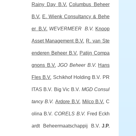
Rainy Day B.V.
Columbus Beheer
B.V.
E. Wienk Consultancy & Behe
er B.V.
WEVERMEER B.V.
Knoop
Asset Management B.V.
R. van Ste
enderen Beheer B.V.
Patijn Compa
gnons B.V.
JGO Beheer B.V.
Hans
Fles B.V.
Schikhof Holding B.V.
PR
ITAS B.V.
Big Vic B.V.
MGD Consul
tancy B.V.
Ardore B.V.
Milco B.V.
C
olina B.V.
CORELS B.V.
Fred Eckh
ardt Beheermaatschappij B.V.
J.P.