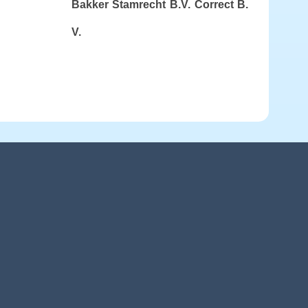
Bakker Stamrecht B.V.
Correct B.
V.