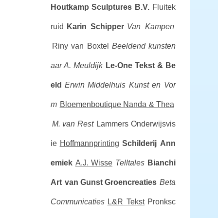
Houtkamp Sculptures B.V.
Fluitek
ruid
Karin Schipper
Van Kampen
Riny van Boxtel
Beeldend kunsten
aar A. Meuldijk
Le-One Tekst & Be
eld
Erwin Middelhuis Kunst en Vor
m
Bloemenboutique Nanda & Thea
M. van Rest
Lammers Onderwijsvis
ie
Hoffmannprinting
Schilderij Ann
emiek
A.J. Wisse
Telltales
Bianchi
Art
van Gunst Groencreaties
Beta
Communicaties
L&R Tekst
Pronksc