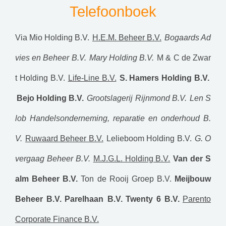
Telefoonboek
Via Mio Holding B.V.
H.E.M. Beheer B.V.
Bogaards Ad
vies en Beheer B.V.
Mary Holding B.V.
M & C de Zwar
t Holding B.V.
Life-Line B.V.
S. Hamers Holding B.V.
Bejo Holding B.V.
Grootslagerij Rijnmond B.V.
Len S
lob Handelsonderneming, reparatie en onderhoud B.
V.
Ruwaard Beheer B.V.
Lelieboom Holding B.V.
G. O
vergaag Beheer B.V.
M.J.G.L. Holding B.V.
Van der S
alm Beheer B.V.
Ton de Rooij Groep B.V.
Meijbouw
Beheer B.V.
Parelhaan B.V.
Twenty 6 B.V.
Parento
Corporate Finance B.V.