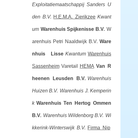
Exploitatiemaatschappij Sanders U
den B.V.
H.E.M.A. Zierikzee
Kwant
um
Warenhuis Spijkenisse B.V.
W
arenhuis Petri Naaldwijk B.V.
Ware
nhuis Lisse
Kwantum
Warenhuis
Sassenheim
Varetail
HEMA
Van R
heenen Leusden B.V.
Warenhuis
Huizen B.V.
Warenhuis J. Kemperin
k
Warenhuis Ten Hertog Ommen
B.V.
Warenhuis Wildenborg B.V.
Wi
kkerink-Winterswijk B.V.
Firma Nip