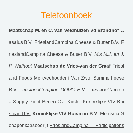
Telefoonboek
Maatschap M. en C. van Veldhuizen-vd Brandhof
C
asalus B.V.
FrieslandCampina Cheese & Butter B.V.
F
rieslandCampina Cheese & Butter B.V.
Mts M.J. en J.
P. Walhout
Maatschap de Vries-van der Graaf
Friesl
and Foods
Melkveehouderij Van Zwol
Summerhoeve
B.V.
FrieslandCampina DOMO B.V.
FrieslandCampin
a Supply Point Beilen
C.J. Koster
Koninklijke VIV Bui
sman B.V.
Koninklijke VIV Buisman B.V.
Montsma S
chapenkaasbedrijf
FrieslandCampina Participations