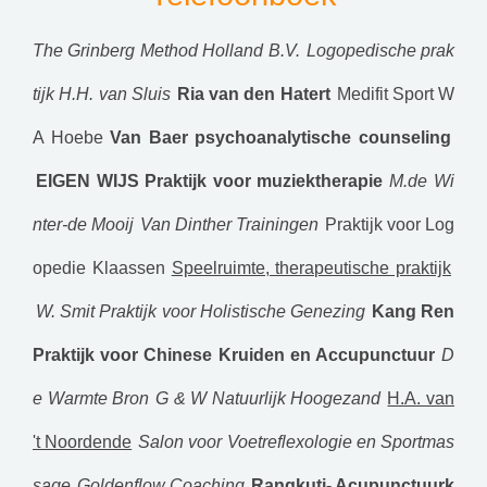
The Grinberg Method Holland B.V.
Logopedische prak
tijk H.H. van Sluis
Ria van den Hatert
Medifit Sport W
A Hoebe
Van Baer psychoanalytische counseling
EIGEN WIJS Praktijk voor muziektherapie
M.de Wi
nter-de Mooij
Van Dinther Trainingen
Praktijk voor Log
opedie Klaassen
Speelruimte, therapeutische praktijk
W. Smit Praktijk voor Holistische Genezing
Kang Ren
Praktijk voor Chinese Kruiden en Accupunctuur
D
e Warmte Bron
G & W Natuurlijk Hoogezand
H.A. van
't Noordende
Salon voor Voetreflexologie en Sportmas
sage
Goldenflow Coaching
Rangkuti- Acupunctuurk