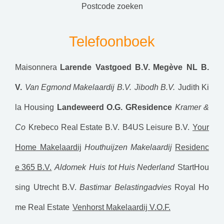
postcode zoeken
Telefoonboek
Maisonnera
Larende Vastgoed B.V.
Megève NL B.
V.
Van Egmond Makelaardij B.V.
Jibodh B.V.
Judith Ki
la Housing
Landeweerd O.G.
GResidence
Kramer &
Co
Krebeco Real Estate B.V.
B4US Leisure B.V.
Your
Home Makelaardij
Houthuijzen Makelaardij
Residenc
e 365 B.V.
Aldomek
Huis tot Huis Nederland
StartHou
sing Utrecht B.V.
Bastimar Belastingadvies
Royal Ho
me Real Estate
Venhorst Makelaardij V.O.F.