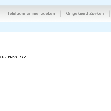
Telefoonnummer zoeken
Omgekeerd Zoeken
is
0299-681772