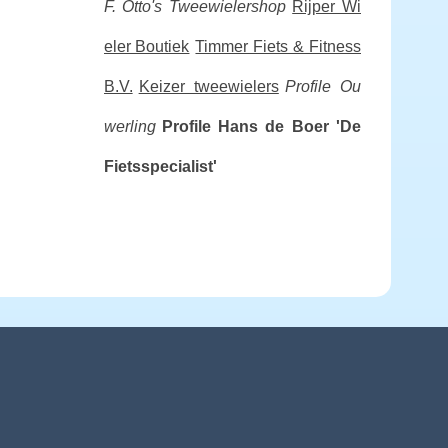
F. Otto's Tweewielershop
Rijper Wi
eler Boutiek
Timmer Fiets & Fitness
B.V.
Keizer tweewielers
Profile Ou
werling
Profile Hans de Boer 'De
Fietsspecialist'