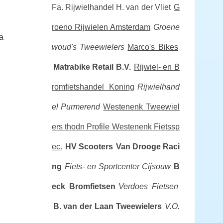
Fa. Rijwielhandel H. van der Vliet
G
roeno Rijwielen Amsterdam
Groene
a
woud's Tweewielers
Marco's Bikes
Matrabike Retail B.V.
Rijwiel- en B
romfietshandel Koning
Rijwielhand
el Purmerend
Westenenk Tweewiel
ers thodn Profile Westenenk Fietssp
ec.
HV Scooters
Van Drooge Raci
ng
Fiets- en Sportcenter Cijsouw
B
eck Bromfietsen
Verdoes Fietsen
B. van der Laan Tweewielers
V.O.