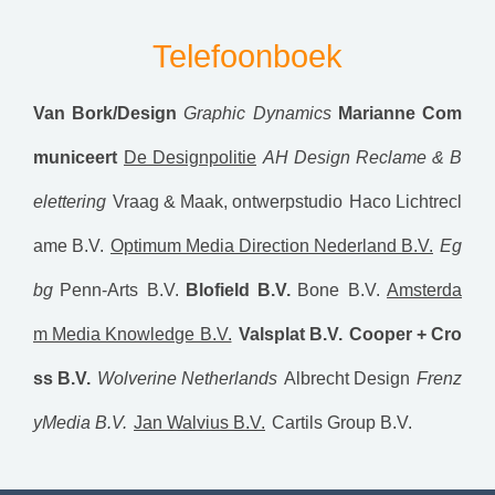
Telefoonboek
Van Bork/Design
Graphic Dynamics
Marianne Com
municeert
De Designpolitie
AH Design Reclame & B
elettering
Vraag & Maak, ontwerpstudio
Haco Lichtrecl
ame B.V.
Optimum Media Direction Nederland B.V.
Eg
bg
Penn-Arts B.V.
Blofield B.V.
Bone B.V.
Amsterda
m Media Knowledge B.V.
Valsplat B.V.
Cooper + Cro
ss B.V.
Wolverine Netherlands
Albrecht Design
Frenz
yMedia B.V.
Jan Walvius B.V.
Cartils Group B.V.