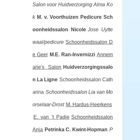
Salon voor Huidverzorging Alma Ko
k
M. v. Voorthuizen Pedicure
Sch
oonheidssalon Nicole
Jose Uytte
waal/pedicure
Schoonheidssalon D
e Geer
M.E. Ran-Invernizzi
Annem
arie's Salon
Huidverzorgingssalo
n La Ligne
Schoonheidssalon Cath
arina
Schoonheidssalon Lia van Mo
orselaar-Drost
M. Hardus-Heerkens
E. van 't Padje
Schoonheidssalon
Anja
Petrinka C. Kwint-Hopman
P