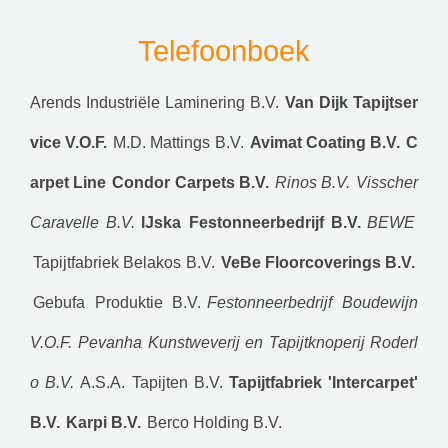
Telefoonboek
Arends Industriële Laminering B.V.
Van Dijk Tapijtser
vice V.O.F.
M.D. Mattings B.V.
Avimat Coating B.V.
C
arpet Line
Condor Carpets B.V.
Rinos B.V.
Visscher
Caravelle B.V.
IJska Festonneerbedrijf B.V.
BEWE
Tapijtfabriek Belakos B.V.
VeBe Floorcoverings B.V.
Gebufa Produktie B.V.
Festonneerbedrijf Boudewijn
V.O.F.
Pevanha
Kunstweverij en Tapijtknoperij Roderl
o B.V.
A.S.A. Tapijten B.V.
Tapijtfabriek 'Intercarpet'
B.V.
Karpi B.V.
Berco Holding B.V.