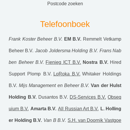
postcode zoeken
Telefoonboek
Frank Koster Beheer B.V.
EM B.V.
Remmelt Vetkamp
Beheer B.V.
Jacob Joldersma Holding B.V.
Frans Nab
ben Beheer B.V.
Fienieg ICT B.V.
Nostra B.V.
Hired
Support Plomp B.V.
LoRoka B.V.
Whitaker Holdings
B.V.
Mijs Management en Beheer B.V.
Van der Hulst
Holding B.V.
Dusantos B.V.
DS-Services B.V.
Obseq
uium B.V.
Amarta B.V.
All Russian Art B.V.
L. Holling
er Holding B.V.
Van B B.V.
S.H. van Doornik Vastgoe