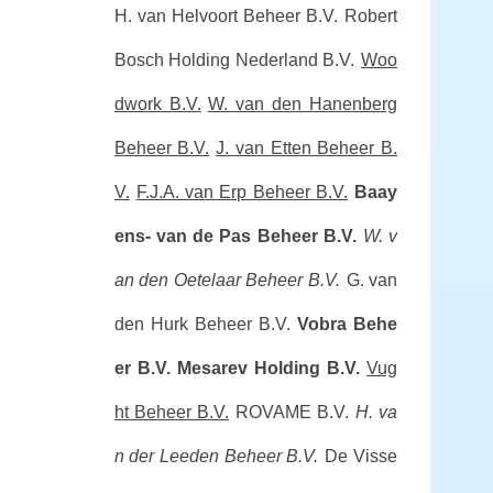
H. van Helvoort Beheer B.V.
Robert
Bosch Holding Nederland B.V.
Woo
dwork B.V.
W. van den Hanenberg
Beheer B.V.
J. van Etten Beheer B.
V.
F.J.A. van Erp Beheer B.V.
Baay
ens- van de Pas Beheer B.V.
W. v
an den Oetelaar Beheer B.V.
G. van
den Hurk Beheer B.V.
Vobra Behe
er B.V.
Mesarev Holding B.V.
Vug
ht Beheer B.V.
ROVAME B.V.
H. va
n der Leeden Beheer B.V.
De Visse