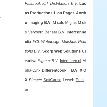
Fallbrook ICT Distributors B.V.
Luc
as Productions
Lion Pages
Aorth
e
o Imaging B.V.
M-calc M-glas M-dk
s
Vervoorn Beheer B.V.
Interconne
ctix
FCL Webdesign
Muishuis Rela
tions B.V.
Scorp Web Solutions
Cr
eadiva
Sigmex B.V.
Interburen.nl
Al
pha-Lynx
Differentcook! B.V.
XIO
X
Pimgee
SoftCause
Leweb
Pulst
ar