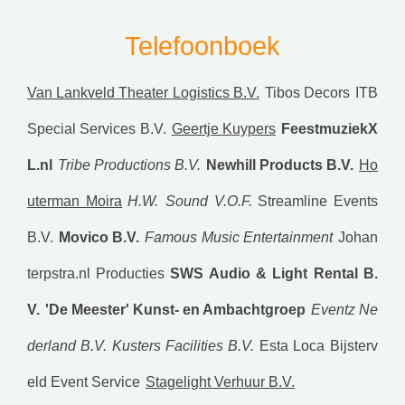
Telefoonboek
Van Lankveld Theater Logistics B.V.
Tibos Decors
ITB
Special Services B.V.
Geertje Kuypers
FeestmuziekX
L.nl
Tribe Productions B.V.
Newhill Products B.V.
Ho
uterman Moira
H.W. Sound V.O.F.
Streamline Events
B.V.
Movico B.V.
Famous Music Entertainment
Johan
terpstra.nl Producties
SWS Audio & Light Rental B.
V.
'De Meester' Kunst- en Ambachtgroep
Eventz Ne
derland B.V.
Kusters Facilities B.V.
Esta Loca
Bijsterv
eld Event Service
Stagelight Verhuur B.V.